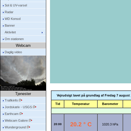
Sol & UV-varsel
Radar
WD Konsol
Banner
Aktivitet
Om stationen
Webcam
Daglig video
Tjenester
Vejrudsigt lavet på grundlag af Fredag 7 august 
Trafikinfo
Tid
Temperatur
Barometer
Jordskælv - USGS
Earthcam
Webcam Galore
20.2 ° C
20:00
1020.3 hPa
Wunderground