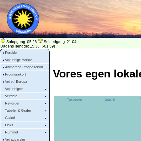
Solopgang: 05:26
Solnedgang: 21:04
Dagens længde: 15:38 (-01:59)
Forside
Vejrudsigt: Herlev
Animerede Prognosekort
Vores egen lokale
Prognosekort
Vejret i Europa
Vejrudsigter
Vejrdata
Temperatur
Vindchill
Rekorder
Tabeller & Grafer
Galleri
Links
Rummet
Vejradvarsler