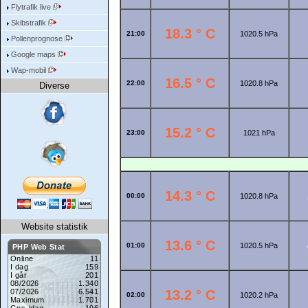
Flytrafik live
Skibstrafik
18.3 ° C
21:00
1020.5 hPa
Pollenprognose
Google maps
Wap-mobil
16.5 ° C
22:00
1020.8 hPa
Diverse
15.2 ° C
23:00
1021 hPa
14.3 ° C
00:00
1020.8 hPa
Website statistik
13.6 ° C
01:00
1020.5 hPa
13.2 ° C
02:00
1020.2 hPa